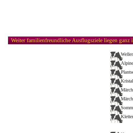
Weiter familienfreundliche Ausflugsziele liegen ganz 
Welle
Alpin
Plants
Krist
Märch
Märch
Somme
Klette