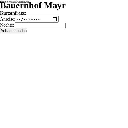
Bauernhof Mayr
Freilichtmuseum Glentleiten - 26 km
Unsere Ferienwohnungen
Kurzanfrage:
Anreise:
Nächte: