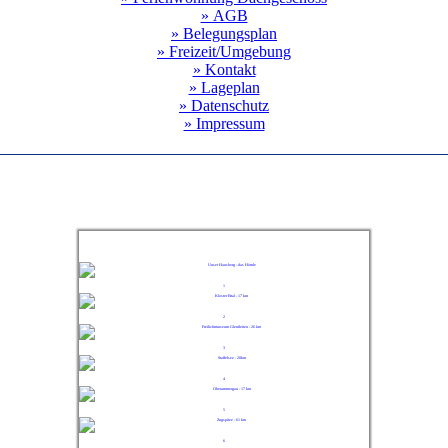
» AGB
» Belegungsplan
» Freizeit/Umgebung
» Kontakt
» Lageplan
» Datenschutz
» Impressum
1
2
3
4
5
6