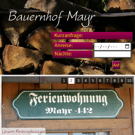
Bauernhof Mayr
Kurzanfrage:
Anreise:
Nächte:
1
2
3
4
5
6
7
8
9
10
Unsere Ferienwohnungen